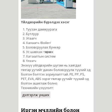
Үйлдвэрийн бүрэлдэх хэсэг
Туузан дамжуурага
Бутлуур
Угаагч
Халаагч /Boiler/
Боловсруулах бункер
Ус шавхах төхөөрөмж
Хатаалтын систем
Үлээгч
Энэхүү үйлдвэрийн шугам нь хаягдал
гялгар уутийг дахин боловсруулж түүхий эд
болгон бэлтгэх зориулалттай. PE, PP, PS,
PET, EVA, ABS зэрэг гялгар уутийг түүхий эд
болгон ашиглаж болно.
Техникийн үзүүлэлт:
дэлгэрүүлж унших
Иргэн өмчлөлийн болон