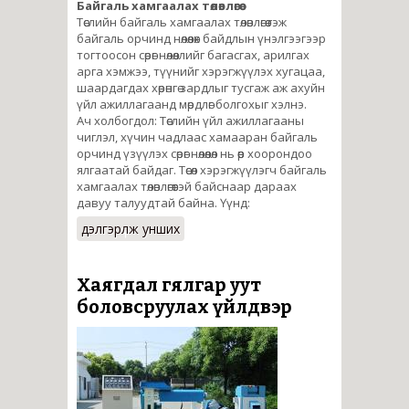
Байгаль хамгаалах төлөвлөгөө
Төслийн байгаль хамгаалах төлөвлөгөө гэж
байгаль орчинд нөлөөлөх байдлын үнэлгээгээр
тогтоосон сөрөг нөлөөллийг багасгах, арилгах
арга хэмжээ, түүнийг хэрэгжүүлэх хугацаа,
шаардагдах хөрөнгө зардлыг тусгаж аж ахуйн
үйл ажиллагаанд мөрдлөг болгохыг хэлнэ.
Ач холбогдол: Төслийн үйл ажиллагааны
чиглэл, хүчин чадлаас хамааран байгаль
орчинд үзүүлэх сөрөг нөлөөлөл нь өөр хоорондоо
ялгаатай байдаг. Төсөл хэрэгжүүлэгч байгаль
хамгаалах төлөвлөгөөтэй байснаар дараах
давуу талуудтай байна. Үүнд:
дэлгэрүүлж унших
Хаягдал гялгар уут
боловсруулах үйлдвэр