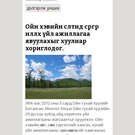
дэлгэрүүлж унших
Ойн хэвийн өсөлтөнд сөргөөр
нөлөөлөх үйл ажиллагаа
явуулахыг хуулиар
хориглодог.
УИХ-аас 2012 оны 5 сард Ойн тухай хуулийг
баталсан. Монгол Улсын Ойн тухай хуулийн
29 дүгээр зүйлд ойд хориглох үйл
ажиллагааны жагсаалтыг оруулжээ. Ойн
хэвийн өсөлт, нөхөн сэргэлтийг хангах, хүний
үйл ажиллагааны сөрөг нөлөөллөөс ойг хамгаалах