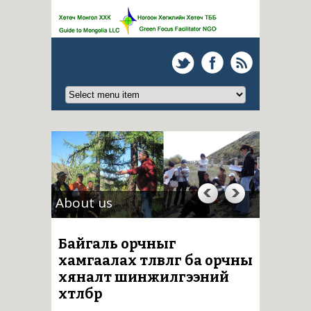
About us
Байгаль орчныг
хамгаалах төлөвлөгөө ба орчны
хяналт шинжилгээний
хөтөлбөр