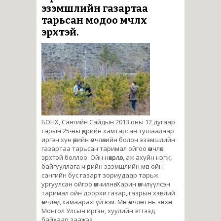
эзэмшлийн газартаа
тарьсан модоо өмчлөх
эрхтэй.
БОНХ, Сангийн Сайдын 2013 оны 12 дугаар
сарын 25-ны өдрийн хамтарсан тушаалаар
иргэн хүн өөрийн өмчлөлийн болон эзэмшлийн
газартаа тарьсан таримал ойгоо өмчлөх
эрхтэй боллоо. Ойн нөхөрлөл, аж ахуйн нэгж,
байгууллага ч өөрийн эзэмшлийн мөн ойн
сангийн бус газарт зориудаар тарьж
ургуулсан ойгоо өмчилнө. Харин өмчлүүлсэн
таримал ойн доорхи газар, газрын хэвлий
өмчлөлд хамаарахгүй юм. Мөн өмчлөгч нь зөвхөн
Монгол Улсын иргэн, хуулийн этгээд
байхаар заажээ.