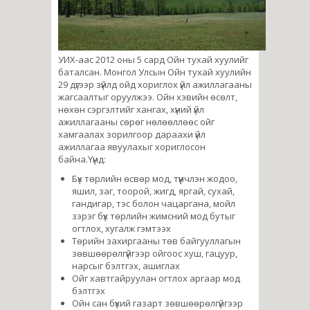
УИХ-аас 2012 оны 5 сард Ойн тухай хуулийг
баталсан. Монгол Улсын Ойн тухай хуулийн
29 дүгээр зүйлд ойд хориглох үйл ажиллагааны
жагсаалтыг оруулжээ. Ойн хэвийн өсөлт,
нөхөн сэргэлтийг хангах, хүний үйл
ажиллагааны сөрөг нөлөөллөөс ойг
хамгаалах зорилгоор дараахи үйл
ажиллагаа явуулахыг хориглосон
байна.Үүнд:
Бүх төрлийн өсвөр мод, түүнчлэн жодоо,
яшил, заг, тоорой, жигд, яргай, сухай,
гандигар, тэс болон чацаргана, мойл
зэрэг бүх төрлийн жимсний мод бутыг
огтлох, хугалж гэмтээх
Төрийн захиргааны төв байгууллагын
зөвшөөрөлгүйгээр ойгоос хуш, гацуур,
нарсыг бэлтгэх, ашиглах
Ойг хавтгайруулан огтлох аргаар мод
бэлтгэх
Ойн сан бүхий газарт зөвшөөрөлгүйгээр