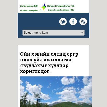
Ойн хэвийн өсөлтөнд сөргөөр
нөлөөлөх үйл ажиллагаа
явуулахыг хуулиар
хориглодог.