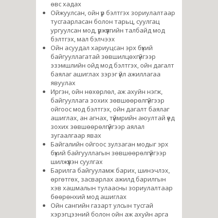
өвс хадах
Ойжуулсан, ойн үр бэлтгэх зориулалтаар
тусгаарласан болон тарьц, суулгац
ургуулсан мод, үржүүлгийн талбайд мод
бэлтгэх, мал бэлчээх
Ойн асуудал хариуцсан эрх бүхий
байгууллагатай зөвшилцөхгүйгээр
эзэмшлийн ойд мод бэлтгэх, ойн дагалт
баялаг ашиглах зэрэг үйл ажиллагаа
явуулах
Иргэн, ойн нөхөрлөл, аж ахуйн нэгж,
байгууллага зохих зөвшөөрөлгүйгээр
ойгоос мод бэлтгэх, ойн дагалт баялаг
ашиглах, ан агнах, түймрийн аюултай үед
зохих зөвшөөрөлгүйгээр аялал
зугаалгаар явах
Байгалийн ойгоос зулзаган модыг эрх
бүхий байгууллагын зөвшөөрөлгүйгээр
шилжүүлэн суулгах
Барилга байгууламж барих, шинэчлэх,
өргөтгөх, засварлах ажилд барилгын
хэв хашмалын тулаасны зориулалтаар
бөөрөнхий мод ашиглах
Ойн сангийн газарт улсын тусгай
хэрэгцээний болон ойн аж ахуйн арга