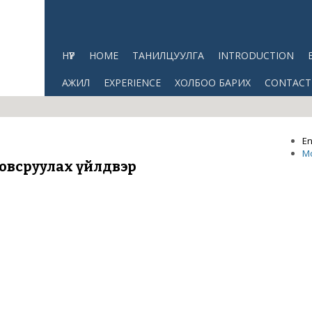
НҮҮР
HOME
ТАНИЛЦУУЛГА
INTRODUCTION
АЖИЛ
EXPERIENCE
ХОЛБОО БАРИХ
CONTACT
En
М
ловсруулах үйлдвэр