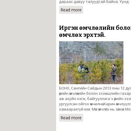
дараах давуу талуудтай байна. Үүнд:
Read more
about Байгаль орчныг х
Иргэн өмчлөлийн боло
өмчлөх эрхтэй.
БОНХ, Сангийн Сайдын 2013 оны 12 ду
өөрийн өмчлөлийн болон эзэмшлийн газар
аж ахуйн нэгж, байгууллага ч өөрийн э
ургуулсан ойгоо өмчилнө. Харин өмчлүү
хамаарахгүй юм. Мөн өмчлөгч нь зөвхөн 
Read more
about Иргэн өмчлөлийн 