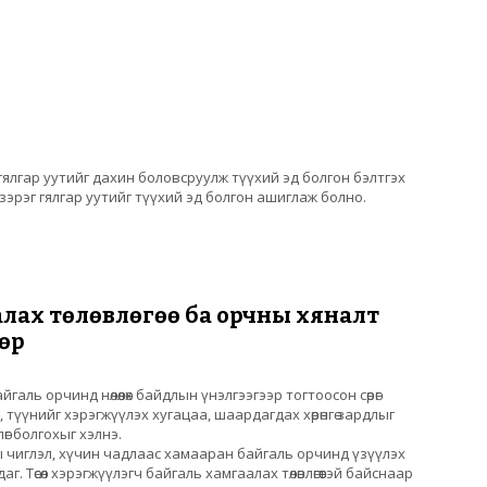
ялгар уутийг дахин боловсруулж түүхий эд болгон бэлтгэх
S зэрэг гялгар уутийг түүхий эд болгон ашиглаж болно.
т боловсруулах үйлдвэр
лах төлөвлөгөө ба орчны хяналт
өр
байгаль орчинд нөлөөлөх байдлын үнэлгээгээр тогтоосон сөрөг
э, түүнийг хэрэгжүүлэх хугацаа, шаардагдах хөрөнгө зардлыг
өг болгохыг хэлнэ.
ы чиглэл, хүчин чадлаас хамааран байгаль орчинд үзүүлэх
айдаг. Төсөл хэрэгжүүлэгч байгаль хамгаалах төлөвлөгөөтэй байснаар