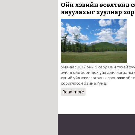
Ойн хэвийн өсөлтөнд с
явуулахыг хуулиар хор
УИХ-аас 2012 оны 5 сард Ойн тухай ху
зүйлд ойд хориглох үйл ажиллагааны жаг
хүний үйл ажиллагааны сөрөг нөлөөллөөс
хориглосон байна.Үүнд:
Read more
about Ойн хэвийн өсөлтө