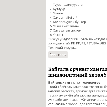
Туузан дамжуурага
Бутлуур
Угаагч
Халаагч /Boiler/
Боловсруулах бункер
Ус шавхах төхөөрөмж
Хатаалтын систем
Үлээгч
Энэхүү үйлдвэрийн шугам нь хаягдал г
зориулалттай. PE, PP, PS, PET, EVA, AB
Техникийн үзүүлэлт:
Read more
about Хаягдал гялгар уу
Байгаль орчныг хамгаа
шинжилгээний хөтөлб
Байгаль хамгаалах төлөвлөгөө
Төслийн байгаль хамгаалах төлөвлөгөө гэж 
нөлөөллийг багасгах, арилгах арга хэмжэ
тусгаж аж ахуйн үйл ажиллагаанд мөрдл
Ач холбогдол: Төслийн үйл ажиллагаан
сөрөг нөлөөлөл нь өөр хоорондоо ялгаатай б