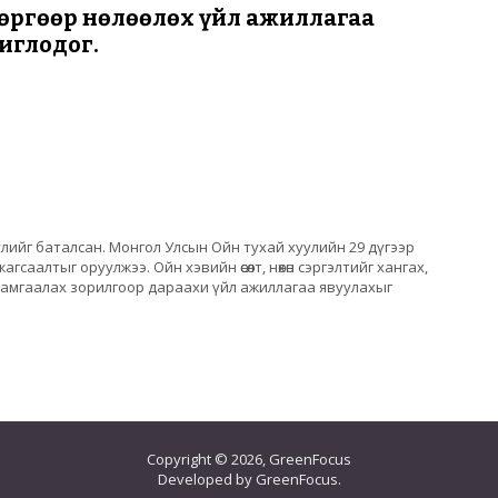
өргөөр нөлөөлөх үйл ажиллагаа
иглодог.
улийг баталсан. Монгол Улсын Ойн тухай хуулийн 29 дүгээр
саалтыг оруулжээ. Ойн хэвийн өсөлт, нөхөн сэргэлтийг хангах,
 ойг хамгаалах зорилгоор дараахи үйл ажиллагаа явуулахыг
нд сөргөөр нөлөөлөх үйл ажиллагаа явуулахыг хуулиар хориглодо
Copyright © 2026, GreenFocus
Developed by GreenFocus.