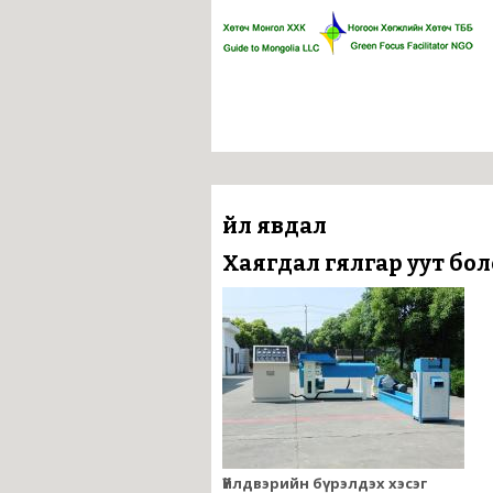
Үйл явдал
Хаягдал гялгар уут бо
Үйлдвэрийн бүрэлдэх хэсэг